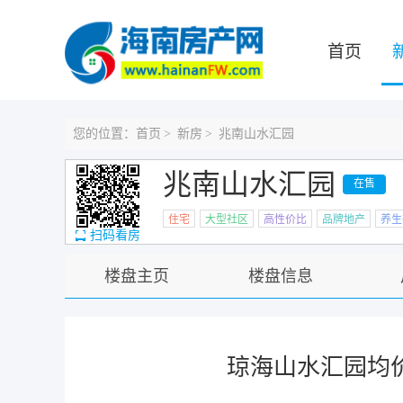
首页
您的位置：
首页
>
新房
>
兆南山水汇园
兆南山水汇园
在售
住宅
大型社区
高性价比
品牌地产
养生
扫码看房
楼盘主页
楼盘信息
琼海山水汇园均价8