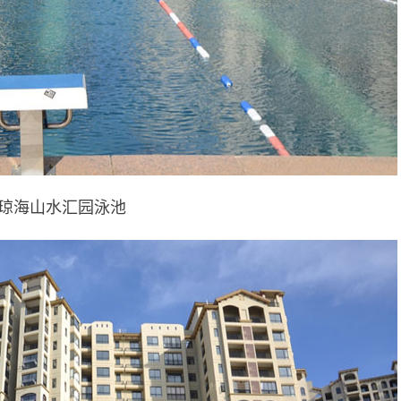
琼海山水汇园泳池