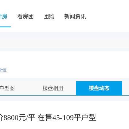
新房
看房团
团购
新闻资讯
社区
户型图
楼盘相册
楼盘动态
800元/平 在售45-109平户型