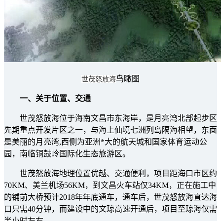
鸟瞰图
世茂怒放海
一、关于位置、交通
世茂怒放海位于海南文昌市东海岸，是月亮湾北部起步区
先期重点开发片区之一，与海上仙境七洲列岛隔海相望，东面
是美丽的月亮湾,西侧为亚洲*大的航天城和国家体育运动公
园，南临铜鼓岭国际化生态旅游区。
世茂怒放海地理位置优越、交通便利，项目距海口市区约
70KM、美兰机场56KM，到文昌火车站仅34KM，正在施工中
的铺前大桥预计2018年年底通车，通车后，世茂怒放海直达海
口只需40分钟，而建设中的文琼高速开通后，项目至琼海仅需
半小时左右。