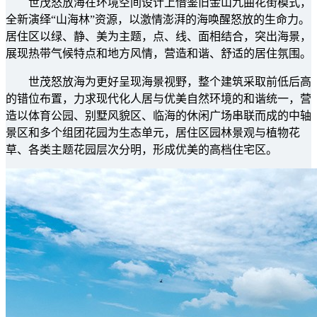
世茂怒放海在环境空间设计上借鉴旧金山九曲花街模式，
全新演绎“山海林”资源，以激情澎湃的海唤醒怒放的生命力。
居住区以绿、静、美为主题，点、线、面相结合，突出海景，
展现热带气候特点和地方风情，营造和谐、舒适的居住氛围。
世茂怒放海为更好呈现海景视野，整个建筑采取前低后高
的错位布置，力求现代化人居与优美自然环境的和谐统一，营
造以体育公园、别墅风貌区、临海的休闲广场串联而成的中轴
景区和多个组团花园为生态单元，居住区园林景观与植物花
草、各类主题花园层次分明，形成优美的高档住宅区。