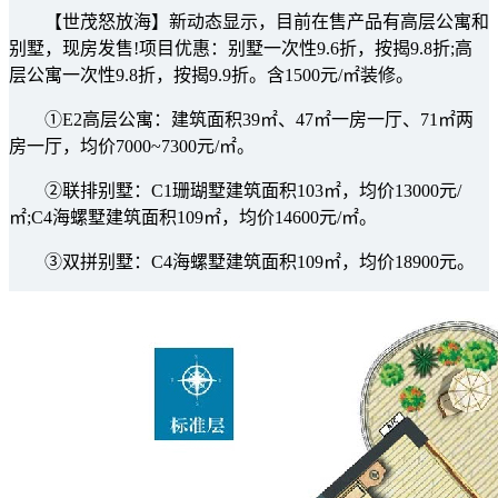
【世茂怒放海】新动态显示，目前在售产品有高层公寓和
别墅，现房发售!项目优惠：别墅一次性9.6折，按揭9.8折;高
层公寓一次性9.8折，按揭9.9折。含1500元/㎡装修。
①E2高层公寓：建筑面积39㎡、47㎡一房一厅、71㎡两
房一厅，均价7000~7300元/㎡。
②联排别墅：C1珊瑚墅建筑面积103㎡，均价13000元/
㎡;C4海螺墅建筑面积109㎡，均价14600元/㎡。
③双拼别墅：C4海螺墅建筑面积109㎡，均价18900元。