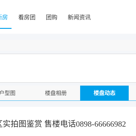
新房
看房团
团购
新闻资讯
户型图
楼盘相册
楼盘动态
图鉴赏 售楼电话0898-66666982