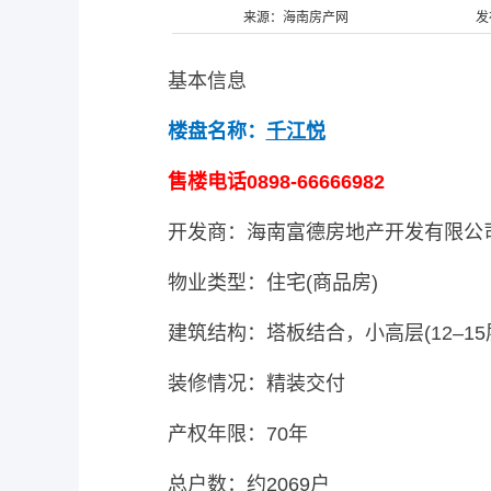
来源：海南房产网
发
基本信息‌
楼盘名称：
千江悦
售楼电话0898-66666982
‌开发商‌：海南富德房地产开发有限公
‌物业类型‌：住宅(商品房)
‌建筑结构‌：塔板结合，小高层(12–15
‌装修情况‌：精装交付
‌产权年限‌：70年
‌总户数‌：约2069户