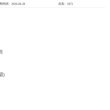
布时间：2026-04-28
点击：1872
司
层)