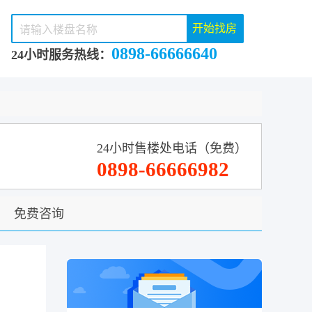
开始找房
0898-66666640
24小时服务热线：
24小时售楼处电话（免费）
0898-66666982
免费咨询