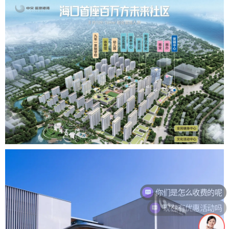
你们是怎么收费的呢
现在有优惠活动吗