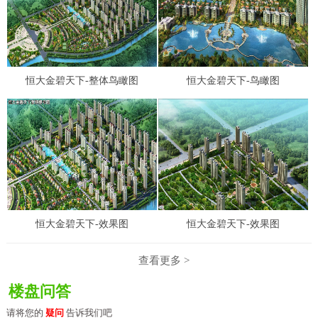
恒大金碧天下-整体鸟瞰图
恒大金碧天下-鸟瞰图
恒大金碧天下-效果图
恒大金碧天下-效果图
查看更多 >
楼盘问答
请将您的
疑问
告诉我们吧