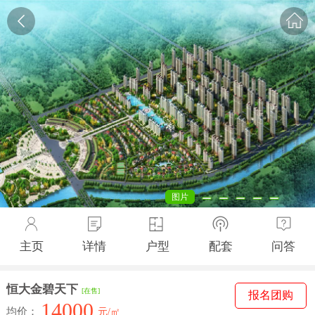
图片
主页
详情
户型
配套
问答
恒大金碧天下
[在售]
报名团购
14000
均价：
元/㎡