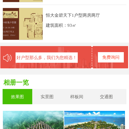
恒大金碧天下1户型两房两厅
建筑面积：93㎡
免费询问
好户型那么多，我们为您精选！
相册一览
效果图
实景图
样板间
交通图