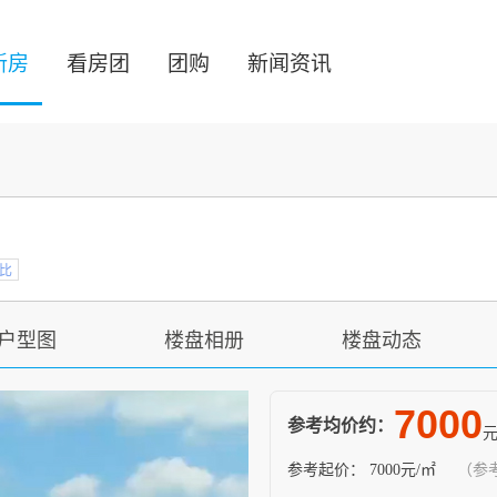
新房
看房团
团购
新闻资讯
比
户型图
楼盘相册
楼盘动态
7000
参考均价约：
元
参考起价：
7000元/㎡
（参考有