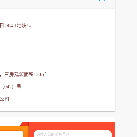
日D04-1地块1#
，三房建筑面积120㎡
（042）号
公司