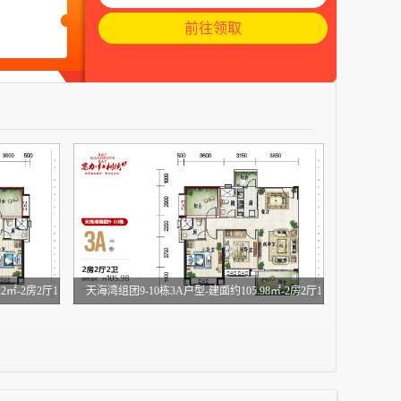
2㎡-2房2厅1
天海湾组团9-10栋3A户型-建面约105.98㎡-2房2厅1
厨2卫
109.22㎡)
(建筑面积：105.98㎡)