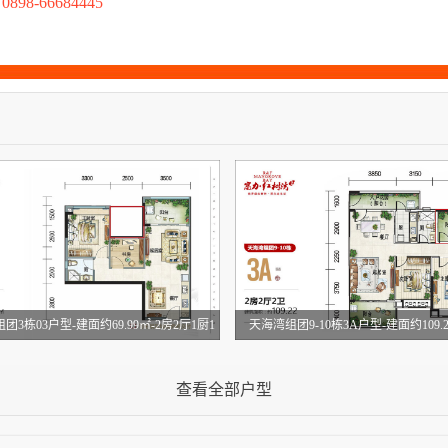
8-66684445
3栋03户型-建面约69.99㎡-2房2厅1厨1
天海湾组团9-10栋3A户型-建面约109.2
卫
厨2卫
(建筑面积：69.99㎡)
(建筑面积：
查看全部户型