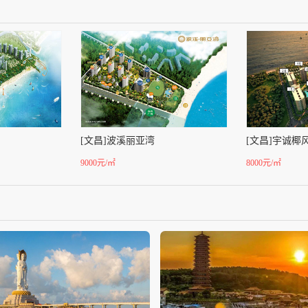
[文昌]波溪丽亚湾
[文昌]宇诚椰
9000元/㎡
8000元/㎡