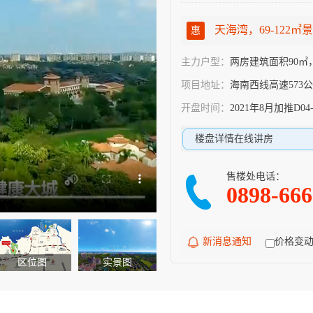
天海湾，69-122㎡景
惠
主力户型：
两房建筑面积90㎡
项目地址：
海南西线高速573
开盘时间：
2021年8月加推D04
楼盘详情在线讲房
售楼处电话：
0898-66
新消息通知
价格变
区位图
实景图
户型图