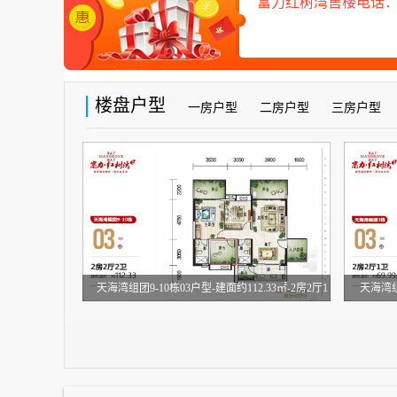
富力红树湾售楼电话：089
楼盘户型
一房户型
二房户型
三房户型
天海湾组团9-10栋03户型-建面约112.33㎡-2房2厅1
天海湾组团
厨2卫
(建筑面积：112.33㎡)