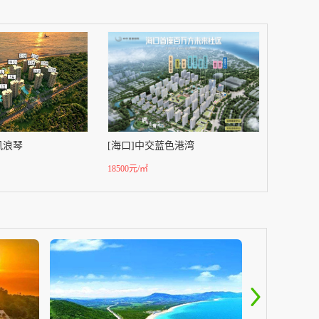
风浪琴
[海口]中交蓝色港湾
18500元/㎡