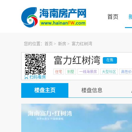
首页
您的位置：
首页
>
新房
>
富力红树湾
富力红树湾
在售
住宅
别墅
一线海景房
大型社区
高性价
扫码看房
楼盘主页
楼盘信息