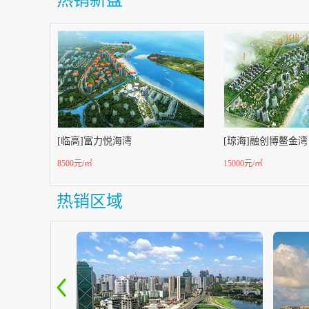
热销新盘
[临高]富力悦海湾
[琼海]融创博鳌金湾
8500元/㎡
15000元/㎡
热销区域