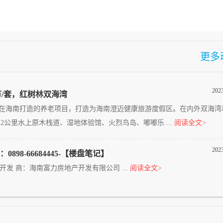
更多
202
3万/套，红树林双海湾
6年在海南打造的养老项目，打造为海南澄迈健康旅游度假区。在内外双海湾
公里水上原木栈道、湿地体验馆、火烈鸟岛、嘟嘟乐 ...
阅读全文>
202
898-66684445-【楼盘笔记】
5，开发 商：海南富力房地产开发有限公司 ...
阅读全文>