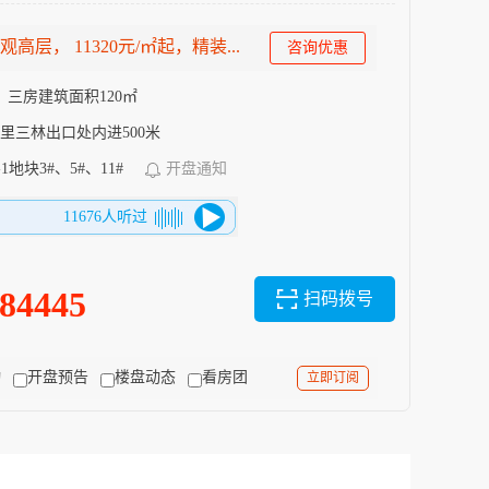
观高层， 11320元/㎡起，精装...
咨询优惠
，三房建筑面积120㎡
公里三林出口处内进500米
-1地块3#、5#、11#
开盘通知
11676人听过
684445
扫码拨号
动
开盘预告
楼盘动态
看房团
立即订阅