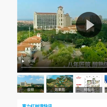
视频
效果图
样板间
富力红树湾快讯