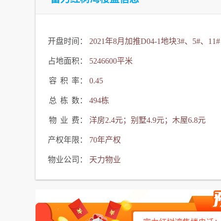
开盘时间：
2021年8月加推D04-1地块3#、5#、11#
占地面积：
5246600平米
容
积
率：
0.45
总
栋
数：
494栋
物
业
费：
洋房2.4元；别墅4.9元；木屋6.8元
产权年限：
70年产权
物业公司：
天力物业