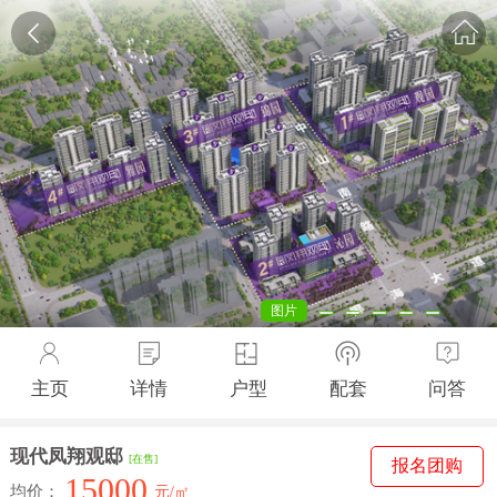
图片
主页
详情
户型
配套
问答
现代凤翔观邸
[在售]
报名团购
15000
均价：
元/㎡