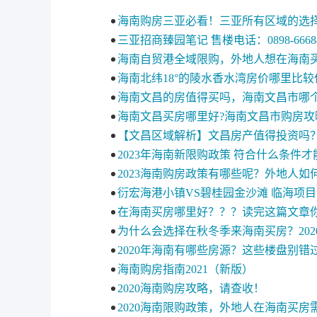
海南购房三亚必看！三亚所有区域的选
三亚招商臻园笔记 售楼电话：0898-66684
海南自贸港全域限购，外地人想在海南
海南北纬18°的陵水香水湾房价哪里比较
海南文昌的房值得买吗，海南文昌市哪
海南文昌买房哪里好?海南文昌市购房攻
【文昌区域解析】文昌房产值得投资吗
2023年海南新限购政策 符合什么条件才
2023海南购房政策有哪些呢？外地人如
衍宏海港小镇VS碧桂园金沙滩 临海项
在海南买房哪里好？？？读完这篇文章
为什么会选择在秋冬季来海南买房？202
2020年海南有哪些房源？这些楼盘别错
海南购房指南2021（新版）
2020海南购房攻略，请查收！
2020海南限购政策，外地人在海南买房