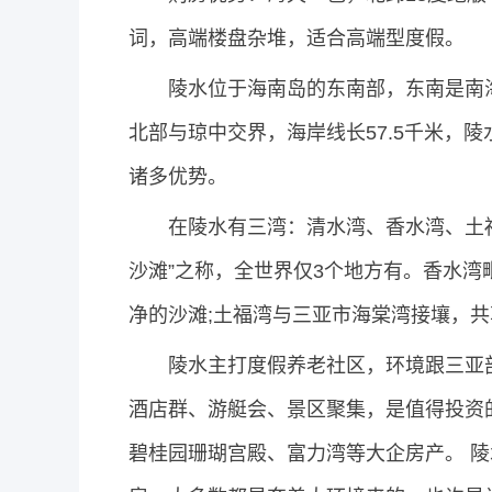
词，高端楼盘杂堆，适合高端型度假。
陵水位于海南岛的东南部，东南是南海
北部与琼中交界，海岸线长57.5千米，
诸多优势。
在陵水有三湾：清水湾、香水湾、土福湾
沙滩”之称，全世界仅3个地方有。香水湾
净的沙滩;土福湾与三亚市海棠湾接壤，
陵水主打度假养老社区，环境跟三亚部
酒店群、游艇会、景区聚集，是值得投资
碧桂园珊瑚宫殿、富力湾等大企房产。 