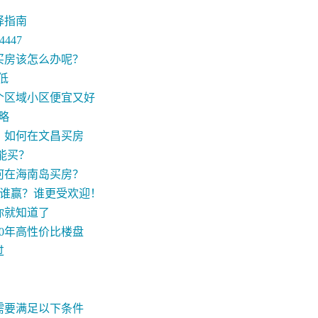
择指南
447
买房该怎么办呢？
低
个区域小区便宜又好
略
？如何在文昌买房
能买？
何在海南岛买房？
目谁赢？谁更受欢迎！
你就知道了
0年高性价比楼盘
过
需要满足以下条件