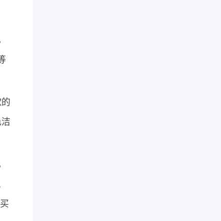
，
等
歌的
色洁
，
、
买