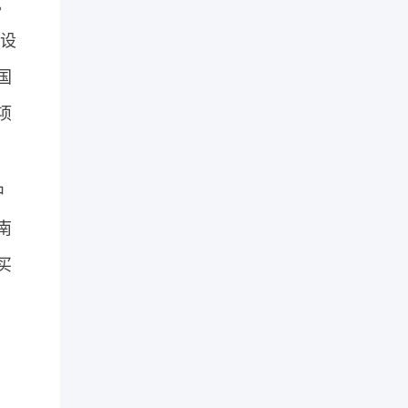
。
设
国
项
中
南
买