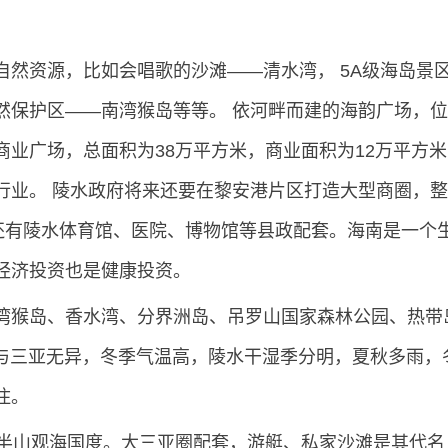
资源，比如会唱歌的沙滩——清水湾， 5A级海岛景
然保护区——南湾猴岛等等。 依河畔而建的海韵广场，位
业广场，总面积为38万平方米，商业面积为12万平方米
行业。 陵水政府将来还要在黎安港片区打造大型商圈，整
，还有陵水体育馆、医院、博物馆等县政配套。海南是一个
经济投资也是健康投资。
猴岛、香水湾、分界洲岛、吊罗山国家森林公园、热带
候与三亚无异，冬季气温高，陵水干湿季分明，夏秋多雨，
住。
半山观海国度。大三亚圈配套，游艇、私家沙滩是其代名