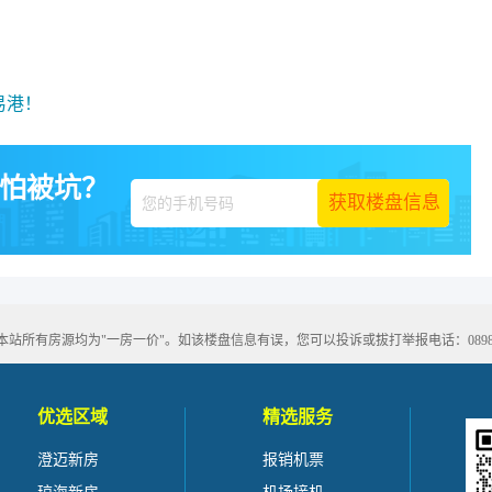
？
易港！
怕被坑？
有房源均为"一房一价"。如该楼盘信息有误，您可以投诉或拔打举报电话：0898-666
优选区域
精选服务
澄迈新房
报销机票