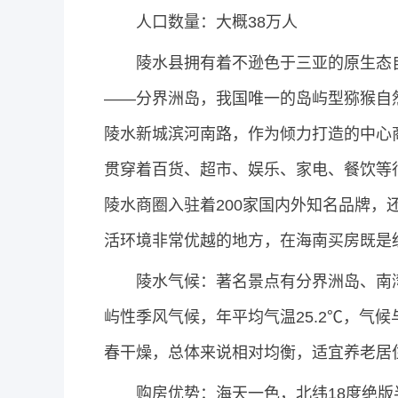
人口数量：大概38万人
陵水县拥有着不逊色于三亚的原生态自然
——分界洲岛，我国唯一的岛屿型猕猴自
陵水新城滨河南路，作为倾力打造的中心商
贯穿着百货、超市、娱乐、家电、餐饮等
陵水商圈入驻着200家国内外知名品牌
活环境非常优越的地方，在海南买房既是
陵水气候：著名景点有分界洲岛、南湾
屿性季风气候，年平均气温25.2℃，气
春干燥，总体来说相对均衡，适宜养老居
购房优势：海天一色，北纬18度绝版